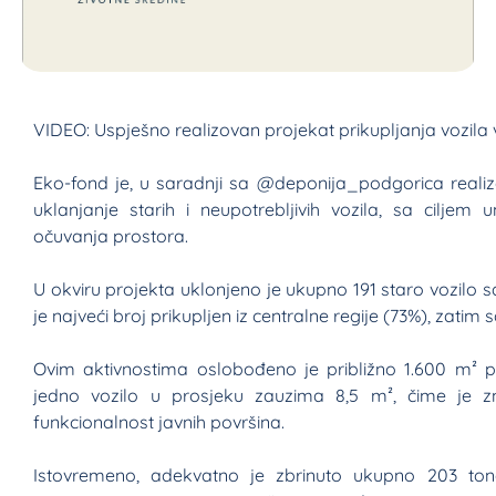
VIDEO: Uspješno realizovan projekat prikupljanja vozila
Eko-fond je, u saradnji sa @deponija_podgorica reali
uklanjanje starih i neupotrebljivih vozila, sa ciljem 
očuvanja prostora.
U okviru projekta uklonjeno je ukupno 191 staro vozilo sa
je najveći broj prikupljen iz centralne regije (73%), zatim 
Ovim aktivnostima oslobođeno je približno 1.600 m² p
jedno vozilo u prosjeku zauzima 8,5 m², čime je zn
funkcionalnost javnih površina.
Istovremeno, adekvatno je zbrinuto ukupno 203 to