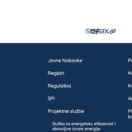
Javne Nabavke
Pa
Registri
N
Regulativa
K
SPI
A
Projektne službe
P
k
Služba za energetsku efikasnost i
obnovljive izvore energije