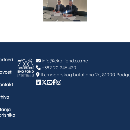
rtneri
info@eko-fond.co.me
+382 20 246 420
ovosti
II crnogorskog bataljona 2c, 81000 Podgo
ontakt
rhiva
itanja
orisnika