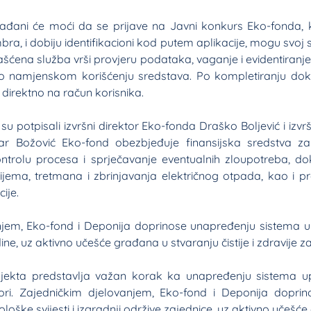
rađani će moći da se prijave na Javni konkurs Eko-fonda, ko
ra, i dobiju identifikacioni kod putem aplikacije, mogu svoj s
lašćena služba vrši provjeru podataka, vaganje i evidentiran
o namjenskom korišćenju sredstava. Po kompletiranju dok
 direktno na račun korisnika.
u potpisali izvršni direktor Eko-fonda Draško Boljević i izvrš
r Božović Eko-fond obezbjeđuje finansijska sredstva za r
ontrolu procesa i sprječavanje eventualnih zloupotreba, d
ijema, tretmana i zbrinjavanja električnog otpada, kao i 
ije.
njem, Eko-fond i Deponija doprinose unapređenju sistema u
ne, uz aktivno učešće građana u stvaranju čistije i zdravije za
ojekta predstavlja važan korak ka unapređenju sistema upr
i. Zajedničkim djelovanjem, Eko-fond i Deponija doprin
loške svijesti i izgradnji održive zajednice, uz aktivno učešć