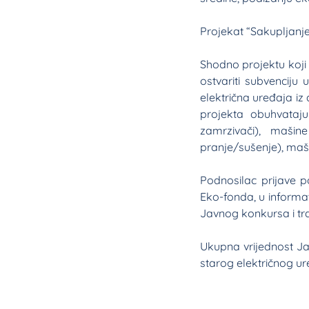
Projekat “Sakupljanj
Shodno projektu koji
ostvariti subvenciju
električna uređaja iz
projekta obuhvataju 
zamrzivači), maši
pranje/sušenje), maši
Podnosilac prijave p
Eko-fonda, u informat
Javnog konkursa i tra
Ukupna vrijednost Ja
starog električnog ur