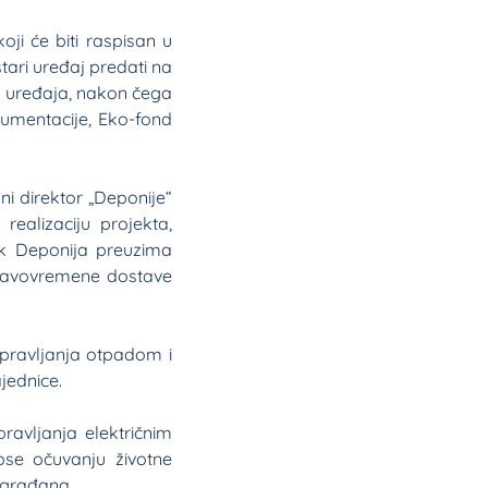
ji će biti raspisan u
tari uređaj predati na
je uređaja, nakon čega
umentacije, Eko-fond
ni direktor „Deponije“
ealizaciju projekta,
ok Deponija preuzima
pravovremene dostave
pravljanja otpadom i
jednice.
avljanja električnim
ose očuvanju životne
e građana.