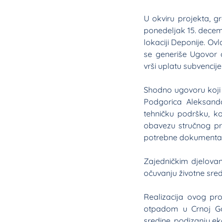
U okviru projekta, g
ponedeljak 15. decemb
lokaciji Deponije. Ov
se generiše Ugovor 
vrši uplatu subvencije
Shodno ugovoru koji s
Podgorica Aleksanda
tehničku podršku, k
obavezu stručnog pr
potrebne dokumentac
Zajedničkim djelova
očuvanju životne sredi
Realizacija ovog pr
otpadom u Crnoj Gor
sredine, podizanju eko