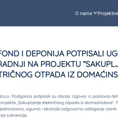
O nama
Projektne
FOND I DEPONIJA POTPISALI U
RADNJI NA PROJEKTU “SAKUPL
TRIČNOG OTPADA IZ DOMAĆINS
d.o.o. Podgorica potpisali su danas Ugovor o poslovno-teh
 projekta „Sakupljanje električnog otpada iz domaćinstava“. P
dnostavno, sigurno i ekološki odgovorno odlaganje starih e
ja subvencije.