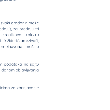
, svaki građanin može
đaju), za predaju tri
e realizovati u okviru
frižideri/zamrzivaći,
kombinovane mašine
jem podataka na sajtu
je danom objavljivanja
icima za zbrinjavanje