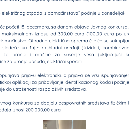
e električnog otpada iz domaćinstava” počinje u ponedeljak
 će početi 15. decembra, sa danom objave Javnog konkursa
 u maksimalnom iznosu od 300,00 eura (100,00 eura po ure
 domaćinstva. Otpadna električna oprema čije će se sakupljan
sledeće uređaje: rashladni uređaji (frižideri, kombinovani 
ne za pranje i mašine za sušenje veša (uključujući 
ne za pranje posuđa, električni šporeti.
opunjava prijavu elektronski, a prijava se vrši ispunjavan
ičkoj aplikaciji za pribavljanje identifikacionog koda i počin
je do utrošenosti raspoloživih sredstava.
vnog konkursa za dodjelu bespovratnih sredstava fizičkim l
eđaja iznosi 200.000,00 eura.