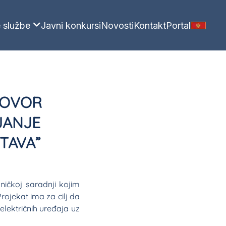
 službe
Javni konkursi
Novosti
Kontakt
Portal
GOVOR
JANJE
TAVA”
ničkoj saradnji kojim
rojekat ima za cilj da
lektričnih uređaja uz