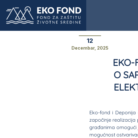
12
Decembar, 2025
EKO-
O SA
ELEK
Eko-fond i Deponija 
započinje realizacija
građanima omogući je
mogućnost ostvarivan