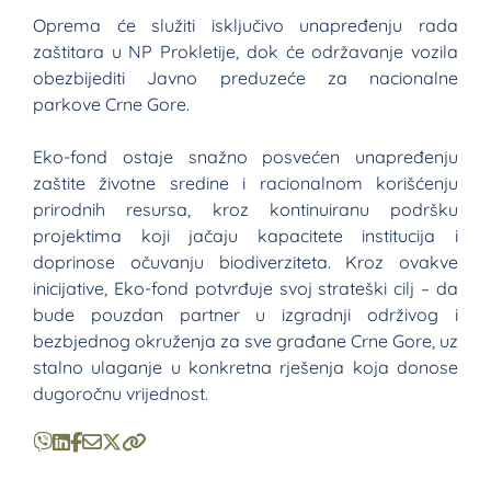
Oprema će služiti isključivo unapređenju rada
zaštitara u NP Prokletije, dok će održavanje vozila
obezbijediti Javno preduzeće za nacionalne
parkove Crne Gore.
Eko-fond ostaje snažno posvećen unapređenju
zaštite životne sredine i racionalnom korišćenju
prirodnih resursa, kroz kontinuiranu podršku
projektima koji jačaju kapacitete institucija i
doprinose očuvanju biodiverziteta. Kroz ovakve
inicijative, Eko-fond potvrđuje svoj strateški cilj – da
bude pouzdan partner u izgradnji održivog i
bezbjednog okruženja za sve građane Crne Gore, uz
stalno ulaganje u konkretna rješenja koja donose
dugoročnu vrijednost.