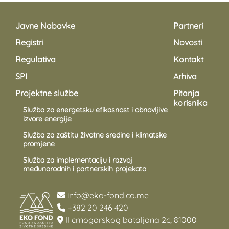
Javne Nabavke
Partneri
Registri
Novosti
Regulativa
Kontakt
SPI
Arhiva
Projektne službe
Pitanja
korisnika
Služba za energetsku efikasnost i obnovljive
izvore energije
Služba za zaštitu životne sredine i klimatske
promjene
Služba za implementaciju i razvoj
međunarodnih i partnerskih projekata
info@eko-fond.co.me
+382 20 246 420
II crnogorskog bataljona 2c, 81000