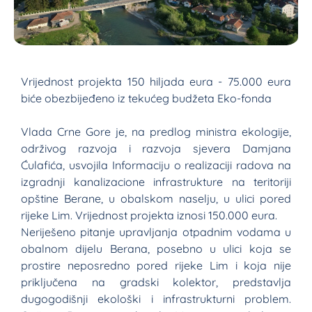
Vrijednost projekta 150 hiljada eura - 75.000 eura
biće obezbijeđeno iz tekućeg budžeta Eko-fonda
Vlada Crne Gore je, na predlog ministra ekologije,
održivog razvoja i razvoja sjevera Damjana
Ćulafića, usvojila Informaciju o realizaciji radova na
izgradnji kanalizacione infrastrukture na teritoriji
opštine Berane, u obalskom naselju, u ulici pored
rijeke Lim. Vrijednost projekta iznosi 150.000 eura.
Neriješeno pitanje upravljanja otpadnim vodama u
obalnom dijelu Berana, posebno u ulici koja se
prostire neposredno pored rijeke Lim i koja nije
priključena na gradski kolektor, predstavlja
dugogodišnji ekološki i infrastrukturni problem.