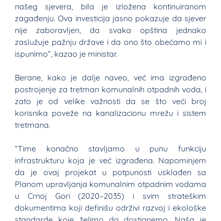
našeg sjevera, bila je izložena kontinuiranom
zagađenju. Ova investicija jasno pokazuje da sjever
nije zaboravljen, da svaka opština jednako
zaslužuje pažnju države i da ono što obećamo mi i
ispunimo”, kazao je ministar.
Berane, kako je dalje naveo, već ima izgrađeno
postrojenje za tretman komunalnih otpadnih voda, i
zato je od velike važnosti da se što veći broj
korisnika poveže na kanalizacionu mrežu i sistem
tretmana.
“Time konačno stavljamo u punu funkciju
infrastrukturu koja je već izgrađena. Napominjem
da je ovaj projekat u potpunosti usklađen sa
Planom upravljanja komunalnim otpadnim vodama
u Crnoj Gori (2020–2035) i svim strateškim
dokumentima koji definišu održivi razvoj i ekološke
standarde koje želimo da dostignemo. Naša je