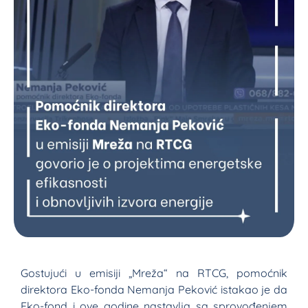
Gostujući u emisiji „Mreža“ na RTCG, pomoćnik
direktora Eko-fonda Nemanja Peković istakao je da
Eko-fond i ove godine nastavlja sa sprovođenjem