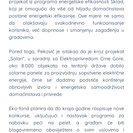
projekat iz programa energetske efikasnosti Sklad,
koji je omogućio da više od hiljadu domaćinstava
postane energetski efikasnije. Ove mjere ne samo
da olakšavaju svakodnevno funkcionisanje
korisnika, već doprinose i smanjenju zagađenja u
gradovima.
Pored toga, Peković je istakao da je kroz projekat
„Solari“, u saradnji sa Elektroprivredom Crne Gore,
oko 8.000 objekata na teritoriji države dobilo
solarne panele za proizvodnju sopstvene električne
energije, čime se dodatno podstiče korištenje
obnovljivih izvora i energetska samoodrživost
domaćinstava i privrede.
Eko-fond planira da do kraja godine raspisuje nove
konkurse, uključujući i nastavak programa za
nabavku peći na pelet, a građani će biti
blagovremeno obaviješteni o svim uslovima i