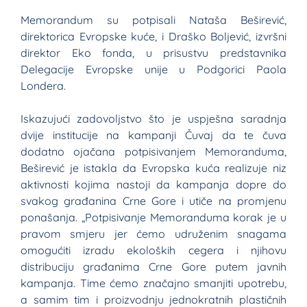
Memorandum su potpisali Nataša Beširević,
direktorica Evropske kuće, i Draško Boljević, izvršni
direktor Eko fonda, u prisustvu predstavnika
Delegacije Evropske unije u Podgorici Paola
Londera.
Iskazujući zadovoljstvo što je uspješna saradnja
dvije institucije na kampanji Čuvaj da te čuva
dodatno ojačana potpisivanjem Memoranduma,
Beširević je istakla da Evropska kuća realizuje niz
aktivnosti kojima nastoji da kampanja dopre do
svakog građanina Crne Gore i utiče na promjenu
ponašanja. „Potpisivanje Memoranduma korak je u
pravom smjeru jer ćemo udruženim snagama
omogućiti izradu ekoloških cegera i njihovu
distribuciju građanima Crne Gore putem javnih
kampanja. Time ćemo značajno smanjiti upotrebu,
a samim tim i proizvodnju jednokratnih plastičnih