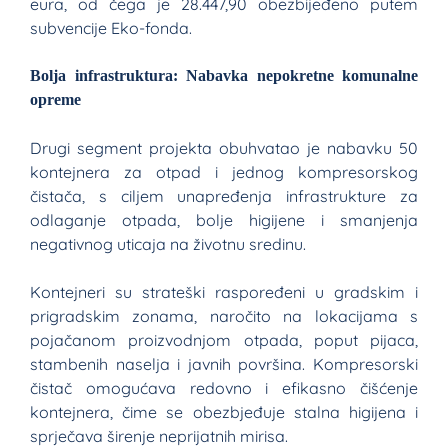
eura, od čega je 28.447,90 obezbijeđeno putem
subvencije Eko-fonda.
Bolja infrastruktura: Nabavka nepokretne komunalne
opreme
Drugi segment projekta obuhvatao je nabavku 50
kontejnera za otpad i jednog kompresorskog
čistača, s ciljem unapređenja infrastrukture za
odlaganje otpada, bolje higijene i smanjenja
negativnog uticaja na životnu sredinu.
Kontejneri su strateški raspoređeni u gradskim i
prigradskim zonama, naročito na lokacijama s
pojačanom proizvodnjom otpada, poput pijaca,
stambenih naselja i javnih površina. Kompresorski
čistač omogućava redovno i efikasno čišćenje
kontejnera, čime se obezbjeđuje stalna higijena i
sprječava širenje neprijatnih mirisa.