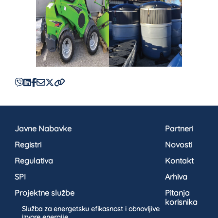
Javne Nabavke
Partneri
Registri
Novosti
Regulativa
Kontakt
SPI
Arhiva
Projektne službe
Pitanja
korisnika
Služba za energetsku efikasnost i obnovljive
izvore energije