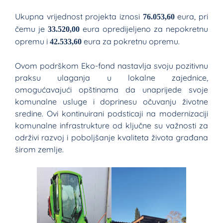
Ukupna vrijednost projekta iznosi
eura, pri
76.053,60
čemu je
eura opredijeljeno za nepokretnu
33.520,00
opremu i
eura za pokretnu opremu.
42.533,60
Ovom podrškom Eko-fond nastavlja svoju pozitivnu
praksu ulaganja u lokalne zajednice,
omogućavajući opštinama da unaprijede svoje
komunalne usluge i doprinesu očuvanju životne
sredine. Ovi kontinuirani podsticaji na modernizaciji
komunalne infrastrukture od ključne su važnosti za
održivi razvoj i poboljšanje kvaliteta života građana
širom zemlje.