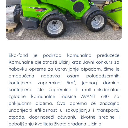
Eko-fond je podržao komunalno preduzeće
Komunalne djelatnosti Ulcinj kroz Javni konkurs za
nabavku opreme za upravljanje otpadom, čime je
omogućena nabavka osam polupodzemnih
kontejnera zapremine 5m³, jednog domino
kontejnera iste zapremine i multifunkcionalne
zglobne komunalne mašine AVANT 640 sa
priključnim alatima. Ova oprema će značajno
unaprijediti efikasnost u sakupljanju i transportu
otpada, doprinoseći očuvanju životne sredine i
poboljšanju kvaliteta života građana Ulcinja.