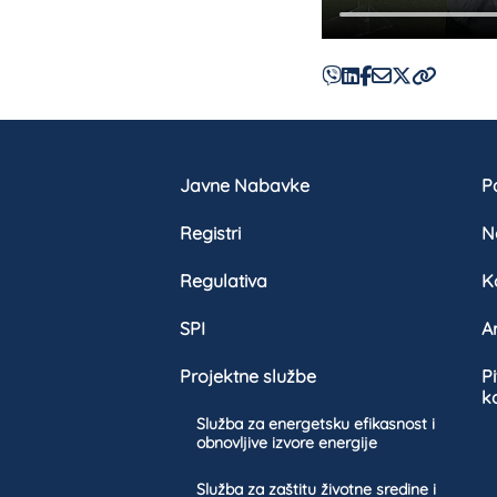
Javne Nabavke
Pa
Registri
N
Regulativa
K
SPI
A
Projektne službe
P
k
Služba za energetsku efikasnost i
obnovljive izvore energije
Služba za zaštitu životne sredine i