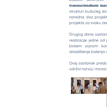
transnacionalnom mas
strukturi budućeg do
naredna dva projekt
projekta za svaku ze
Drugog dana sastanka
realizacije jedne od 
bivšem vojnom komp
skladištenje baterij
Ovaj sastanak predst
održivi razvoj i inov