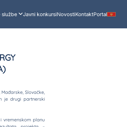
 službe
Javni konkursi
Novosti
Kontakt
Portal
ERGY
A)
e, Mađarske, Slovačke,
n je drugi partnerski
a i vremenskom planu
zultata projekta –