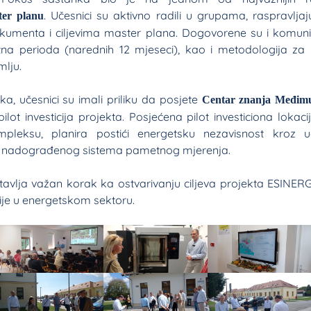
. Učesnici su aktivno radili u grupama, raspravljaj
ter planu
kumenta i ciljevima master plana. Dogovorene su i komuni
na perioda (narednih 12 mjeseci), kao i metodologija za i
mlju.
, učesnici su imali priliku da posjete
Centar znanja Međimu
pilot investicija projekta. Posjećena pilot investiciona loka
leksu, planira postići energetsku nezavisnost kroz 
a i nadograđenog sistema pametnog mjerenja.
avlja važan korak ka ostvarivanju ciljeva projekta ESINERGY
acije u energetskom sektoru.