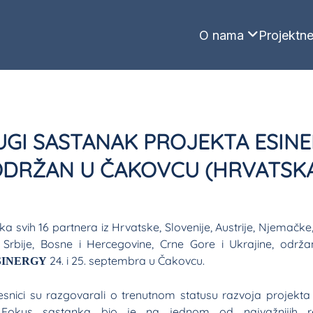
O nama
Projektne
GI SASTANAK PROJEKTA ESIN
DRŽAN U ČAKOVCU (HRVATSK
a svih 16 partnera iz Hrvatske, Slovenije, Austrije, Njemačk
Srbije, Bosne i Hercegovine, Crne Gore i Ukrajine, održa
24. i 25. septembra u Čakovcu.
SINERGY
snici su razgovarali o trenutnom statusu razvoja projekt
i. Fokus sastanka bio je na jednom od najvažnijih re