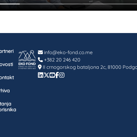
rtneri
info@eko-fond.co.me
+382 20 246 420
ovosti
II crnogorskog bataljona 2c, 81000 Podgo
ontakt
rhiva
itanja
orisnika