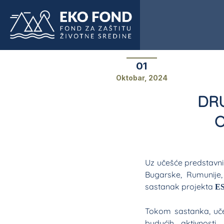
01
Oktobar, 2024
DRU
O
Uz učešće predstavnik
Bugarske, Rumunije, 
sastanak projekta
E
Tokom sastanka, uče
budućih aktivnost