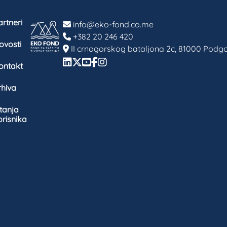
rtneri
info@eko-fond.co.me
+382 20 246 420
ovosti
II crnogorskog bataljona 2c, 81000 Podgo
ontakt
rhiva
itanja
orisnika