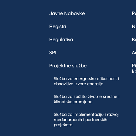
Javne Nabavke
Pa
Registri
N
Regulativa
K
SPI
A
Projektne službe
P
k
Služba za energetsku efikasnost i
obnovljive izvore energije
Služba za zaštitu životne sredine i
klimatske promjene
Služba za implementaciju i razvoj
međunarodnih i partnerskih
projekata