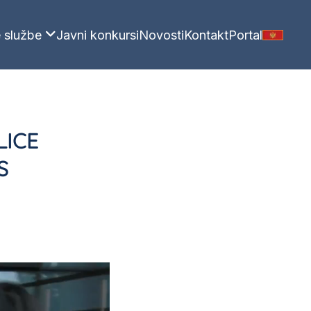
 službe
Javni konkursi
Novosti
Kontakt
Portal
LICE
S