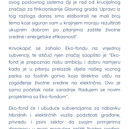
ovog poslovnog sistema čiji je rad od krucijalnog
značaja za finkcionisanje Glavnog grada. Upravo iz
tog razloga danas smo elaborirali ne mali broj
tema koje siguran sam u krajnjem moraju rezultirati
ukupnim dobrom po pitanjima zaštite životne
sredine i energetske efikasnosti“.
Krivokapić se zahalio Eko-fondu na vrijednoj
subvenciji, te ističući njen značaj saopštio je “Eko-
fond je prepoznao našu ambiciju i dobru namjeru
kada je u pitanju prelazak dijela našeg voznog
parka sa fosilnih goriva koja direktno utiču na
zagađenje životne sredine na električna. Ovo je
samo početak naše saradnje. Radujem se novim
projektima sa Eko-fondom“.
Eko-fond će i ubuduće subvencijama za nabavku
hibridnih i elektirčnih vozila podsticati građane,
privredu i javni sektor da svojim primjerima
doprinesu u mjeri mogućeg zaštiti životne sredine,