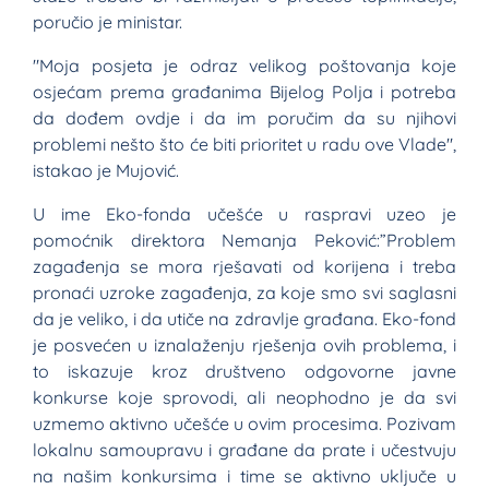
poručio je ministar.
"Moja posjeta je odraz velikog poštovanja koje
osjećam prema građanima Bijelog Polja i potreba
da dođem ovdje i da im poručim da su njihovi
problemi nešto što će biti prioritet u radu ove Vlade",
istakao je Mujović.
U ime Eko-fonda učešće u raspravi uzeo je
pomoćnik direktora Nemanja Peković:”Problem
zagađenja se mora rješavati od korijena i treba
pronaći uzroke zagađenja, za koje smo svi saglasni
da je veliko, i da utiče na zdravlje građana. Eko-fond
je posvećen u iznalaženju rješenja ovih problema, i
to iskazuje kroz društveno odgovorne javne
konkurse koje sprovodi, ali neophodno je da svi
uzmemo aktivno učešće u ovim procesima. Pozivam
lokalnu samoupravu i građane da prate i učestvuju
na našim konkursima i time se aktivno uključe u