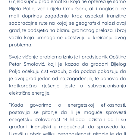
u cjelokupnu problematiku koja ne opterećuje samo
Bijelo Polje, već i cijelu Crnu Goru, ali i naglasio ne
mali doprinos zagađenju kroz aspekat tranzitne
saobraćajne rute na kojoj se geografski nalazi ovaj
grad, te podsjetio na blizinu graničnog prelaza, i broj
vozila koja umnogome učestvuju u kreiranju ovog
problema.
Svoje viđenje problema iznio je i predsjednik Opštine
Petar Smolović, koji je kazao da građani Bijelog
Polja očekuju čist vazduh, a da podaci pokazuju da
je ovaj grad jedan od najzagađenijih, te ponovio da
kratkoročno rješenje jeste u subvencionisanju
električne energije.
“Kada govorimo o energetskoj efikasnosti,
postavlja se pitanje da li je moguće sprovesti
enegetsku izolovanost 14 hiljada ložišta i da li su
građani finansijski u mogućnosti da sprovedu to.
Uzevši u obzir veliku nezaposlenost, pitanje je da li