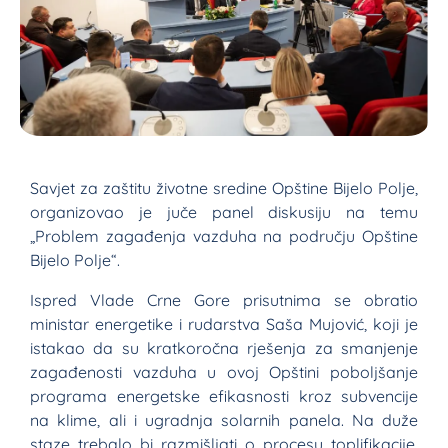
Savjet za zaštitu životne sredine Opštine Bijelo Polje,
organizovao je juče panel diskusiju na temu
„Problem zagađenja vazduha na području Opštine
Bijelo Polje“.
Ispred Vlade Crne Gore prisutnima se obratio
ministar energetike i rudarstva Saša Mujović, koji je
istakao da su kratkoročna rješenja za smanjenje
zagađenosti vazduha u ovoj Opštini poboljšanje
programa energetske efikasnosti kroz subvencije
na klime, ali i ugradnja solarnih panela. Na duže
staze trebalo bi razmišljati o procesu toplifikacije,