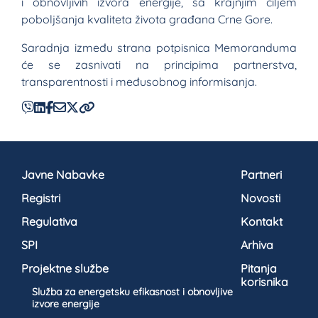
i obnovljivih izvora energije, sa krajnjim ciljem
poboljšanja kvaliteta života građana Crne Gore.
Saradnja između strana potpisnica Memoranduma
će se zasnivati na principima partnerstva,
transparentnosti i međusobnog informisanja.
Javne Nabavke
Partneri
Registri
Novosti
Regulativa
Kontakt
SPI
Arhiva
Projektne službe
Pitanja
korisnika
Služba za energetsku efikasnost i obnovljive
izvore energije