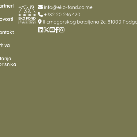
rtneri
info@eko-fond.co.me
+382 20 246 420
ovosti
II crnogorskog bataljona 2c, 81000 Podgo
ontakt
rhiva
itanja
orisnika