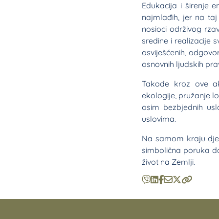
Edukacija i širenje 
najmlađih, jer na ta
nosioci održivog rzav
sredine i realizacije
osviješćenih, odgovor
osnovnih ljudskih p
Takođe kroz ove akt
ekologije, pružanje l
osim bezbjednih uslo
uslovima.
Na samom kraju djeci
simbolična poruka d
život na Zemlji.