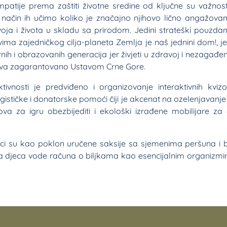
empatije prema zaštiti životne sredine od ključne su važnost
j način ih učimo koliko je značajno njihovo lično angažovan
oja i života u skladu sa prirodom. Jedini strateški pouzdan
 svima zajedničkog cilja-planeta Zemlja je naš jednini dom!, j
nih i obrazovanih generacija jer živjeti u zdravoj i nezagađen
rava zagarantovano Ustavom Crne Gore.
ivnosti je predviđeno i organizovanje interaktivnih kvizo
ogističke i donatorske pomoći čiji je akcenat na ozelenjavanje 
va za igru obezbijediti i ekološki izrađene mobilijare za
 su kao poklon uručene saksije sa sjemenima peršuna i bo
a djeca vode računa o biljkama kao esencijalnim organizm