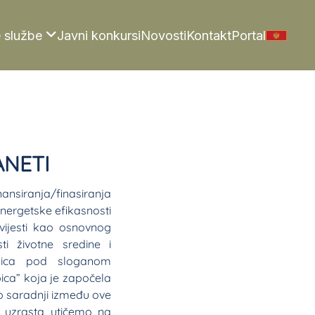
 službe
Javni konkursi
Novosti
Kontakt
Portal
ANETI
nsiranja/finasiranja
energetske efikasnosti
vijesti kao osnovnog
ti životne sredine i
ionica pod sloganom
ica” koja je započela
 saradnji između ove
 uzrasta utičemo na