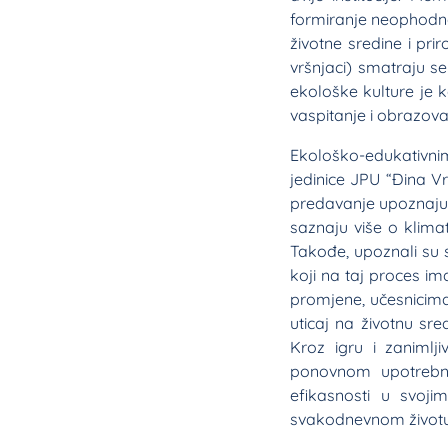
formiranje neophodno
životne sredine i pri
vršnjaci) smatraju se
ekološke kulture je 
vaspitanje i obrazova
Ekološko-edukativnim 
jedinice JPU “Đina Vr
predavanje upoznaju 
saznaju više o klima
Takođe, upoznali su s
koji na taj proces im
promjene, učesnicima
uticaj na životnu sre
Kroz igru i zanimlj
ponovnom upotrebnom
efikasnosti u svoj
svakodnevnom životu