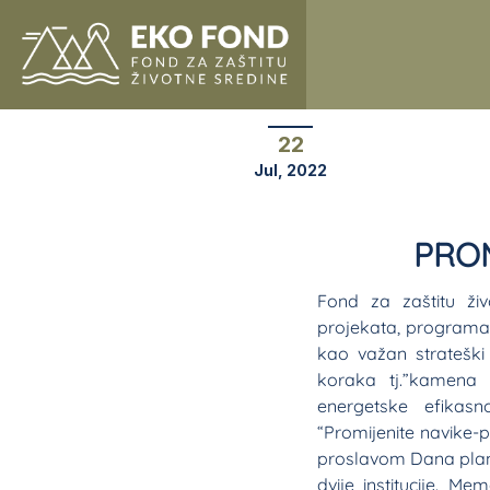
22
Jul, 2022
PROM
Fond za zaštitu živ
projekata, programa i
kao važan strateški
koraka tj.”kamena t
energetske efikasn
“Promijenite navike-
proslavom Dana plan
dvije institucije.