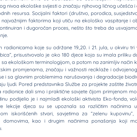
g nivoa ekološke svijesti o značaju njihovog ličnog učešća i
rodnih resursa. Socijalni faktori (društvo, porodica, susjedstv
 najvažnijim faktorima koji utiču na ekološko vaspitanje i 
kontinuiran i dugoročan proces, nešto što treba da usvaja
nje.
radionicama koje su održane 19.,20. i 21. jula, u okviru tr
bica”, prisustvovalo je oko 180 djece koja su imala priliku d
sa ekološkom terminologijom, a potom na zanimljiv način kroz
tskim promjenama, značaju i važnosti reciklaže i odvojeno
e i sa glavnim problemima narušavanja i degradacije biodive
aju ljudi. Pored predstavnika Službe za projekte zaštite život
 radionice dali smo i praktične savjete čijom primjenom mo
dinu podijelio je i najmlađi ekološki aktivista Eko-fonda, vo
ive lekcije djeca su se upoznala sa različitim načinima 
 iskorišćenih stvari, savjetima za “zelenu kupovinu”,
im domovima, kao i drugim načinima ponašanja koji mog
.