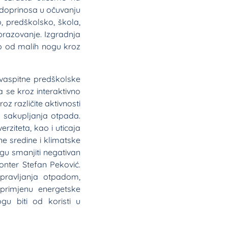
 doprinosa u očuvanju
o, predškolsko, škola,
obrazovanje. Izgradnja
mo od malih nogu kroz
i vaspitne predškolske
a se kroz interaktivno
 različite aktivnosti
g sakupljanja otpada.
rziteta, kao i uticaja
ne sredine i klimatske
gu smanjiti negativan
lonter Stefan Peković.
upravljanja otpadom,
 primjenu energetske
u biti od koristi u