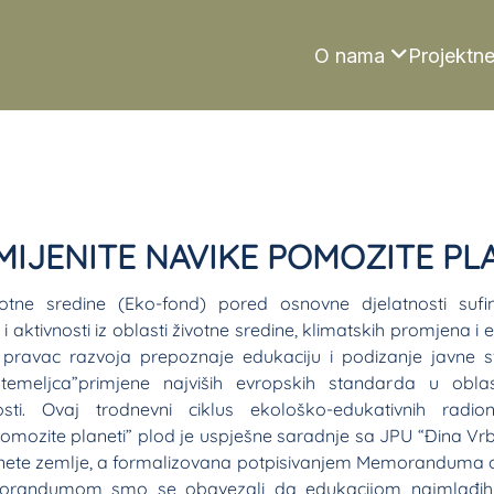
O nama
Projektne
IJENITE NAVIKE POMOZITE PL
otne sredine (Eko-fond) pored osnovne djelatnosti sufina
 aktivnosti iz oblasti životne sredine, klimatskih promjena i 
 pravac razvoja prepoznaje edukaciju i podizanje javne s
emeljca”primjene najviših evropskih standarda u oblas
osti. Ovaj trodnevni ciklus ekološko-edukativnih rad
pomozite planeti” plod je uspješne saradnje sa JPU “Đina Vrb
ete zemlje, a formalizovana potpisivanjem Memoranduma o
 Memorandumom smo se obavezali da edukacijom najmlađih