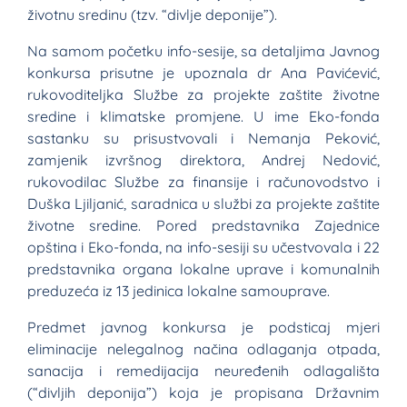
životnu sredinu (tzv. “divlje deponije”).
Na samom početku info-sesije, sa detaljima Javnog
konkursa prisutne je upoznala dr Ana Pavićević,
rukovoditeljka Službe za projekte zaštite životne
sredine i klimatske promjene. U ime Eko-fonda
sastanku su prisustvovali i Nemanja Peković,
zamjenik izvršnog direktora, Andrej Nedović,
rukovodilac Službe za finansije i računovodstvo i
Duška Ljiljanić, saradnica u službi za projekte zaštite
životne sredine. Pored predstavnika Zajednice
opština i Eko-fonda, na info-sesiji su učestvovala i 22
predstavnika organa lokalne uprave i komunalnih
preduzeća iz 13 jedinica lokalne samouprave.
Predmet javnog konkursa je podsticaj mjeri
eliminacije nelegalnog načina odlaganja otpada,
sanacija i remedijacija neuređenih odlagališta
(“divljih deponija”) koja je propisana Državnim