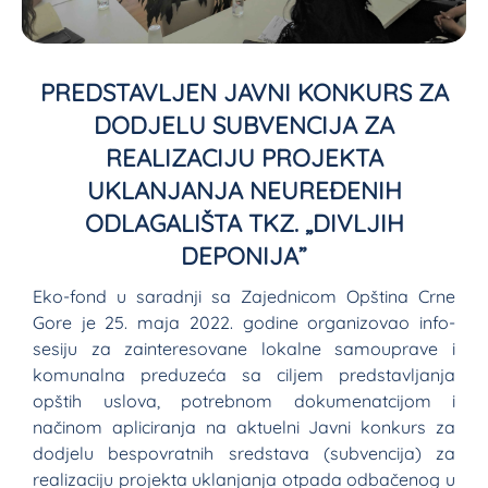
PREDSTAVLJEN JAVNI KONKURS ZA
DODJELU SUBVENCIJA ZA
REALIZACIJU PROJEKTA
UKLANJANJA NEUREĐENIH
ODLAGALIŠTA TKZ. „DIVLJIH
DEPONIJA”
Eko-fond u saradnji sa Zajednicom Opština Crne
Gore je 25. maja 2022. godine organizovao info-
sesiju za zainteresovane lokalne samouprave i
komunalna preduzeća sa ciljem predstavljanja
opštih uslova, potrebnom dokumenatcijom i
načinom apliciranja na aktuelni Javni konkurs za
dodjelu bespovratnih sredstava (subvencija) za
realizaciju projekta uklanjanja otpada odbačenog u